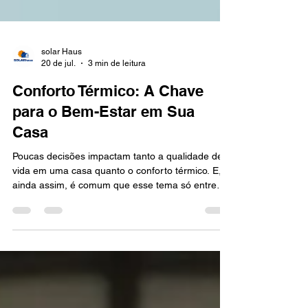
solar Haus
20 de jul.
3 min de leitura
Conforto Térmico: A Chave
para o Bem-Estar em Sua
Casa
Poucas decisões impactam tanto a qualidade de
vida em uma casa quanto o conforto térmico. E,
ainda assim, é comum que esse tema só entre
em pauta depois que a obra está pronta. Nesses
momentos, as opções de solução já são mais
limitadas, mais caras e menos eficientes. A
verdade é simples: conforto térmico não se
resolve depois, se planeja antes. Quando a
calefação e o piso radiante são pensados junto